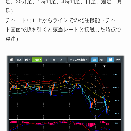
足、30分足、1時間足、4時間足、日足、週足、月
足）
チャート画面上からラインでの発注機能（チャー
ト画面で線を引くと該当レートと接触した時点で
発注）