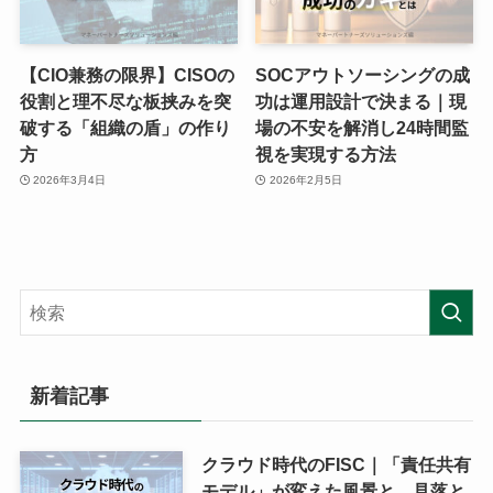
【CIO兼務の限界】CISOの
SOCアウトソーシングの成
役割と理不尽な板挟みを突
功は運用設計で決まる｜現
破する「組織の盾」の作り
場の不安を解消し24時間監
方
視を実現する方法
2026年3月4日
2026年2月5日
新着記事
クラウド時代のFISC｜「責任共有
モデル」が変えた風景と、見落と