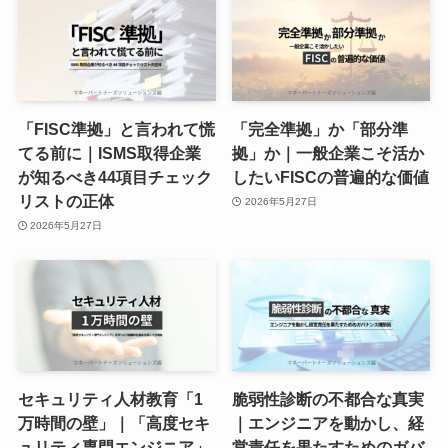
「FISC準拠」と言われて慌
「完全準拠」か「部分準
てる前に｜ISMS取得企業
拠」か｜一般企業こそ活か
が知るべき44項目チェック
したいFISCの普遍的な価値
リストの正体
2026年5月27日
2026年5月27日
セキュリティ人材教育「1
脆弱性診断の不都合な真実
万時間の壁」｜「高度セキ
｜エンジニアを動かし、経
ュリティ専門エンジニア」
営責任を果たすためのガバ