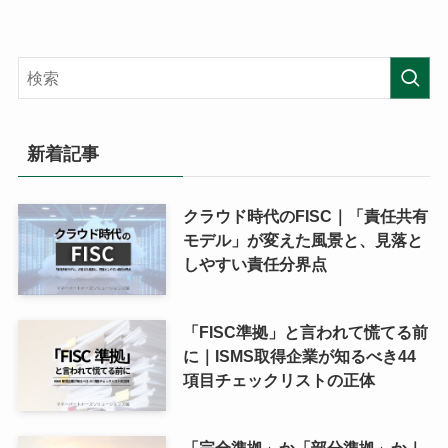
新着記事
クラウド時代のFISC｜「責任共有
モデル」が変えた風景と、見落と
しやすい責任分界点
「FISC準拠」と言われて慌てる前
に｜ISMS取得企業が知るべき44
項目チェックリストの正体
「完全準拠」か「部分準拠」か｜