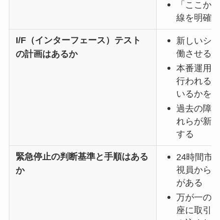
「ここか
線を明確
I/F（インターフェース）テスト
新しいシ
働させる
の計画はあるか
本番運用
行われるか
いるかを
過去の障
れらが新
する
緊急停止の判断基準と手順はある
24時間市
視員から
か
がある
万が一の
座に取引