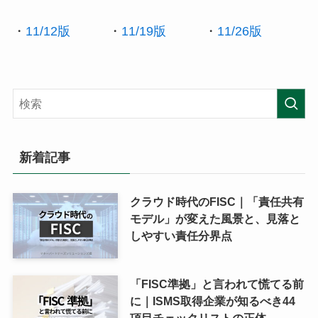
・
11/12版
・
11/19版
・
11/26版
新着記事
クラウド時代のFISC｜「責任共有
モデル」が変えた風景と、見落と
しやすい責任分界点
「FISC準拠」と言われて慌てる前
に｜ISMS取得企業が知るべき44
項目チェックリストの正体